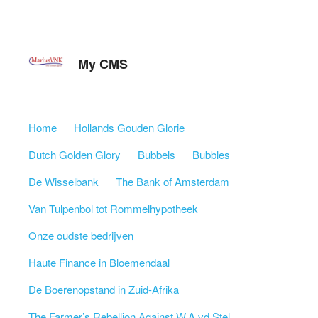
My CMS
Skip to content
Home
Hollands Gouden Glorie
Menu
Dutch Golden Glory
Bubbels
Bubbles
De Wisselbank
The Bank of Amsterdam
Van Tulpenbol tot Rommelhypotheek
Onze oudste bedrijven
Haute Finance in Bloemendaal
De Boerenopstand in Zuid-Afrika
The Farmer’s Rebellion Against W.A vd Stel