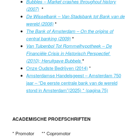
Bubbles – Market crashes throughout history
(2007)
*
De Wisselbank – Van Stadsbank tot Bank van de
wereld (2008)
*
T
he Bank of Amsterdam – On the origins of
central banking (2009)
*
Van Tulpenbol Tot Rommelhypotheek – De
Financiële Crisis in Historisch Perspectief
(2010); Heruitgave Bubbels
*
Onze Oudste Bedrijven (2014)
*
Amsterdamse Handelsgeest – Amsterdam 750
jaar – “De eerste centrale bank van de wereld
stond in Amsterdam”(2025) * (pagina 75)
ACADEMISCHE PROEFSCHRIFTEN
* Promotor ** Copromotor