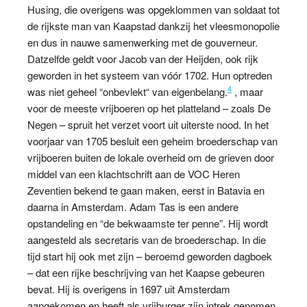
Husing, die overigens was opgeklommen van soldaat tot
de rijkste man van Kaapstad dankzij het vleesmonopolie
en dus in nauwe samenwerking met de gouverneur.
Datzelfde geldt voor Jacob van der Heijden, ook rijk
geworden in het systeem van vóór 1702. Hun optreden
4
was niet geheel “onbevlekt“ van eigenbelang.
, maar
voor de meeste vrijboeren op het platteland – zoals De
Negen – spruit het verzet voort uit uiterste nood. In het
voorjaar van 1705 besluit een geheim broederschap van
vrijboeren buiten de lokale overheid om de grieven door
middel van een klachtschrift aan de VOC Heren
Zeventien bekend te gaan maken, eerst in Batavia en
daarna in Amsterdam. Adam Tas is een andere
opstandeling en “de bekwaamste ter penne”. Hij wordt
aangesteld als secretaris van de broederschap. In die
tijd start hij ook met zijn – beroemd geworden dagboek
– dat een rijke beschrijving van het Kaapse gebeuren
bevat. Hij is overigens in 1697 uit Amsterdam
aangekomen en heeft als vrijburger zijn intrek genomen