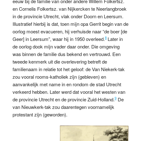
eeuw bij de familie van onder andere Willem Folkertsz.
en Cornelis Folkertsz. van Nijkercken te Neerlangbroek
in de provincie Utrecht, vlak onder Doorn en Leersum.
Illustratief hierbij is dat, toen mijn opa Gerrit begin van de
oorlog moest evacueren, hij verhuisde naar “de boer [de
8
Geer] in Leersum”, waar hij in 1950 overleed.
Later in
de oorlog dook mijn vader daar onder. Die omgeving
was binnen de familie dus bekend en vertrouwd. Een
tweede kenmerk uit die overlevering betreft de
familienaam in relatie tot het geloof: de Van Niekerk-tak
zou vooral rooms-katholiek zijn (gebleven) en
aanvankelijk met name in en rondom de stad Utrecht
verkeerd hebben. Later werd dat vooral het westen van
9
de provincie Utrecht en de provincie Zuid-Holland.
De
van Nieuwkerk-tak zou daarentegen voornamelijk
protestant zijn (geworden).