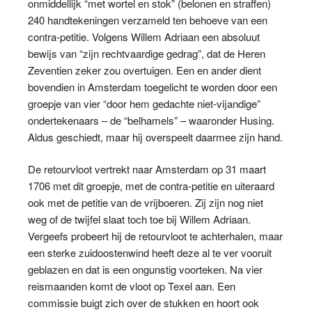
onmiddellijk “met wortel en stok” (belonen en straffen)
240 handtekeningen verzameld ten behoeve van een
contra-petitie. Volgens Willem Adriaan een absoluut
bewijs van “zijn rechtvaardige gedrag”, dat de Heren
Zeventien zeker zou overtuigen. Een en ander dient
bovendien in Amsterdam toegelicht te worden door een
groepje van vier “door hem gedachte niet-vijandige”
ondertekenaars – de “belhamels” – waaronder Husing.
Aldus geschiedt, maar hij overspeelt daarmee zijn hand.
De retourvloot vertrekt naar Amsterdam op 31 maart
1706 met dit groepje, met de contra-petitie en uiteraard
ook met de petitie van de vrijboeren. Zij zijn nog niet
weg of de twijfel slaat toch toe bij Willem Adriaan.
Vergeefs probeert hij de retourvloot te achterhalen, maar
een sterke zuidoostenwind heeft deze al te ver vooruit
geblazen en dat is een ongunstig voorteken. Na vier
reismaanden komt de vloot op Texel aan. Een
commissie buigt zich over de stukken en hoort ook