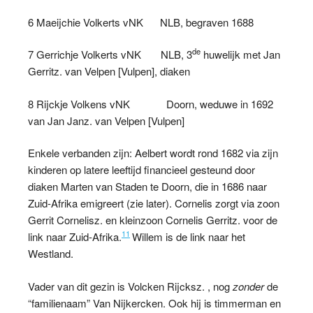
6 Maeijchie Volkerts vNK NLB, begraven 1688
de
7 Gerrichje Volkerts vNK NLB, 3
huwelijk met Jan
Gerritz. van Velpen [Vulpen], diaken
8 Rijckje Volkens vNK Doorn, weduwe in 1692
van Jan Janz. van Velpen [Vulpen]
Enkele verbanden zijn: Aelbert wordt rond 1682 via zijn
kinderen op latere leeftijd financieel gesteund door
diaken Marten van Staden te Doorn, die in 1686 naar
Zuid-Afrika emigreert (zie later). Cornelis zorgt via zoon
Gerrit Cornelisz. en kleinzoon Cornelis Gerritz. voor de
11
link naar Zuid-Afrika.
Willem is de link naar het
Westland.
Vader van dit gezin is Volcken Rijcksz. , nog
zonder
de
“familienaam” Van Nijkercken. Ook hij is timmerman en