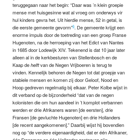
teruggegaan naar het begin: “Daar was ’n klein groepie
mense met huisgesinne wat al vroeg om onderwys vir
hul kinders gevra het. Uit hierdie mense, 52 in getal, is
6
die eerste gemeente gevorm”
. De gemeente krijgt een
enorme impuls door de toetreding van een groep Franse
Hugenoten, na de herroeping van het Edict van Nantes
in 1685 door Lodewijk XIV. Tekenend is dat 10 jaar later
alleen al in de kerkbesturen van Stellenbosch en de
Kaap de
helft
van de Negen Vrijboeren is terug te
vinden. Kennelijk behoren de Negen tot dat groepje van
stabiele mensen en komen zij door Geloof, Nood en
Hoop gedreven regelmatig bij elkaar. Peter Kolbe wijst in
dit verband op de bijzonderheid “dat van de negen
kolonisten die om hun aandeel in ’t komplot verbannen
werden er drie Afrikaners waren [de eersten], drie
Fransen [de gevluchte Hugenoten] en drie Hollanders
[de recent aangekomenen].” Daarbij wijst hij bovendien
nog op “de verdere eigenaardigheid, dat er één Afrikaner,
één Fransman en één Hollander gestorven zijn