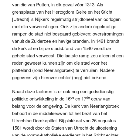
van die van Putten, in elk geval vóór 1313. Als
grensplaats van het Hertogdom Gelre en het Sticht
[Utrecht] is Nijkerk regelmatig strijdtoneel van oorlogen
met dito verwoestingen. Ook zijn andere regelmatige
rampen de stad niet bespaard gebleven: overstromingen
vanuit de Zuiderzee en hevige branden. In 1421 brandt
de kerk af en bij de stadsbrand van 1540 wordt de
gehele stad verwoest. Die laatste ramp zou alleen al een
reden geweest kunnen zijn om die stad voor het
platteland (rond Neerlangbroek) te verruilen. Nadere
gegevens zijn hierover echter (nog) niet bekend.
Naast deze factoren is er ook nog een godsdienstig-
de
de
politieke ontwikkeling in de 16
en 17
eeuw van
belang voor de omgeving. De kerk van Neerlangbroek
behoort in de middeleeuwen tot het bezit van het
Utrechtse Domkapittel. Bij plakkaat van 26 augustus
1581 wordt door de Staten van Utrecht de uitoefening
van de rooms-katholieke eredienst in het Sticht echter