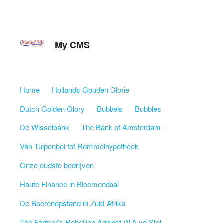
My CMS
Skip to content
Home
Hollands Gouden Glorie
Menu
Dutch Golden Glory
Bubbels
Bubbles
De Wisselbank
The Bank of Amsterdam
Van Tulpenbol tot Rommelhypotheek
Onze oudste bedrijven
Haute Finance in Bloemendaal
De Boerenopstand in Zuid-Afrika
The Farmer’s Rebellion Against W.A vd Stel