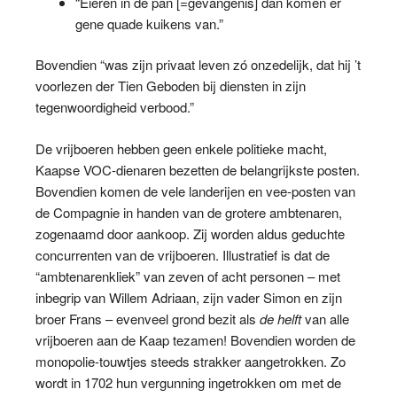
“Eieren in de pan [=gevangenis] dan komen er
gene quade kuikens van.”
Bovendien “was zijn privaat leven zó onzedelijk, dat hij ’t
voorlezen der Tien Geboden bij diensten in zijn
tegenwoordigheid verbood.”
De vrijboeren hebben geen enkele politieke macht,
Kaapse VOC-dienaren bezetten de belangrijkste posten.
Bovendien komen de vele landerijen en vee-posten van
de Compagnie in handen van de grotere ambtenaren,
zogenaamd door aankoop. Zij worden aldus geduchte
concurrenten van de vrijboeren. Illustratief is dat de
“ambtenarenkliek” van zeven of acht personen – met
inbegrip van Willem Adriaan, zijn vader Simon en zijn
broer Frans – evenveel grond bezit als
de helft
van alle
vrijboeren aan de Kaap tezamen! Bovendien worden de
monopolie-touwtjes steeds strakker aangetrokken. Zo
wordt in 1702 hun vergunning ingetrokken om met de