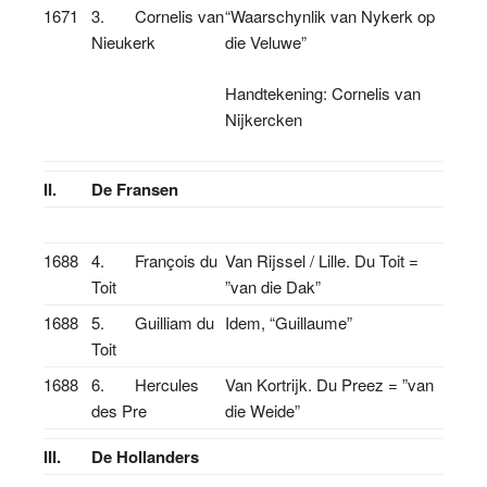
1671
3. Cornelis van
“Waarschynlik van Nykerk op
Nieukerk
die Veluwe”
Handtekening: Cornelis van
Nijkercken
II.
De Fransen
1688
4. François du
Van Rijssel / Lille. Du Toit =
Toit
”van die Dak”
1688
5. Guilliam du
Idem, “Guillaume”
Toit
1688
6. Hercules
Van Kortrijk. Du Preez = ”van
des Pre
die Weide”
III.
De Hollanders