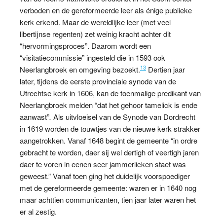
verboden en de gereformeerde leer als énige publieke
kerk erkend. Maar de wereldlijke leer (met veel
libertijnse regenten) zet weinig kracht achter dit
“hervormingsproces”. Daarom wordt een
“visitatiecommissie” ingesteld die in 1593 ook
13
Neerlangbroek en omgeving bezoekt.
Dertien jaar
later, tijdens de eerste provinciale synode van de
Utrechtse kerk in 1606, kan de toenmalige predikant van
Neerlangbroek melden “dat het gehoor tamelick is ende
aanwast”
.
Als uitvloeisel van de Synode van Dordrecht
in 1619 worden de touwtjes van de nieuwe kerk strakker
aangetrokken. Vanaf 1648 begint de gemeente “in ordre
gebracht te worden, daer sij wel dertigh of veertigh jaren
daer te voren in eenen seer jammerlicken staet was
geweest.” Vanaf toen ging het duidelijk voorspoediger
met de gereformeerde gemeente: waren er in 1640 nog
maar achttien communicanten, tien jaar later waren het
er al zestig.