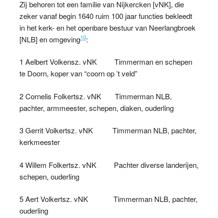
Zij behoren tot een familie van Nijkercken [vNK], die
zeker vanaf begin 1640 ruim 100 jaar functies bekleedt
in het kerk- en het openbare bestuur van Neerlangbroek
10
[NLB] en omgeving
:
1 Aelbert Volkensz. vNK Timmerman en schepen
te Doorn, koper van “coorn op ’t veld”
2 Cornelis Folkertsz. vNK Timmerman NLB,
pachter, armmeester, schepen, diaken, ouderling
3 Gerrit Volkertsz. vNK Timmerman NLB, pachter,
kerkmeester
4 Willem Folkertsz. vNK Pachter diverse landerijen,
schepen, ouderling
5 Aert Volkertsz. vNK Timmerman NLB, pachter,
ouderling