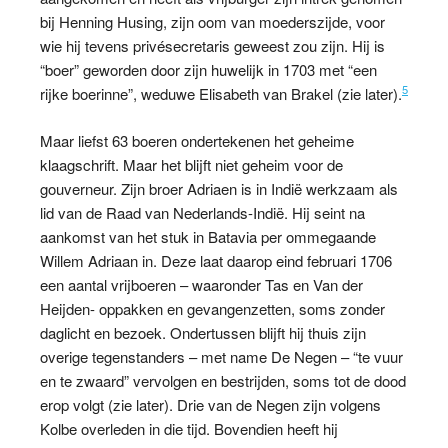
bij Henning Husing, zijn oom van moederszijde, voor
wie hij tevens privésecretaris geweest zou zijn. Hij is
“boer” geworden door zijn huwelijk in 1703 met “een
5
rijke boerinne”, weduwe Elisabeth van Brakel (zie later).
Maar liefst 63 boeren ondertekenen het geheime
klaagschrift. Maar het blijft niet geheim voor de
gouverneur. Zijn broer Adriaen is in Indië werkzaam als
lid van de Raad van Nederlands-Indië. Hij seint na
aankomst van het stuk in Batavia per ommegaande
Willem Adriaan in. Deze laat daarop eind februari 1706
een aantal vrijboeren – waaronder Tas en Van der
Heijden- oppakken en gevangenzetten, soms zonder
daglicht en bezoek. Ondertussen blijft hij thuis zijn
overige tegenstanders – met name De Negen – “te vuur
en te zwaard” vervolgen en bestrijden, soms tot de dood
erop volgt (zie later). Drie van de Negen zijn volgens
Kolbe overleden in die tijd. Bovendien heeft hij