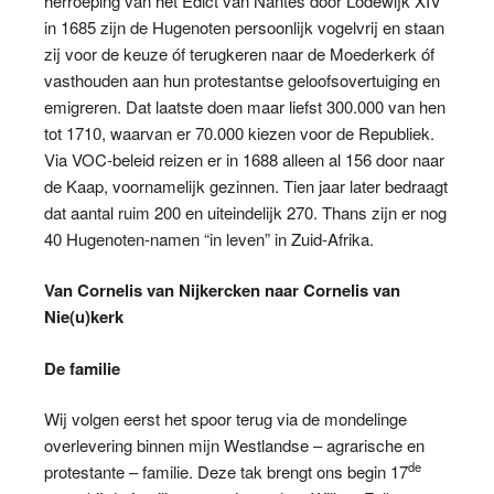
herroeping van het Edict van Nantes door Lodewijk XIV
in 1685 zijn de Hugenoten persoonlijk vogelvrij en staan
zij voor de keuze óf terugkeren naar de Moederkerk óf
vasthouden aan hun protestantse geloofsovertuiging en
emigreren. Dat laatste doen maar liefst 300.000 van hen
tot 1710, waarvan er 70.000 kiezen voor de Republiek.
Via VOC-beleid reizen er in 1688 alleen al 156 door naar
de Kaap, voornamelijk gezinnen. Tien jaar later bedraagt
dat aantal ruim 200 en uiteindelijk 270. Thans zijn er nog
40 Hugenoten-namen “in leven” in Zuid-Afrika.
Van Cornelis van Nijkercken naar Cornelis van
Nie(u)kerk
De familie
Wij volgen eerst het spoor terug via de mondelinge
overlevering binnen mijn Westlandse – agrarische en
de
protestante – familie. Deze tak brengt ons begin 17