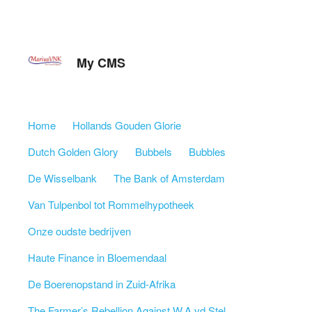
My CMS
Skip to content
Home
Hollands Gouden Glorie
Menu
Dutch Golden Glory
Bubbels
Bubbles
De Wisselbank
The Bank of Amsterdam
Van Tulpenbol tot Rommelhypotheek
Onze oudste bedrijven
Haute Finance in Bloemendaal
De Boerenopstand in Zuid-Afrika
The Farmer’s Rebellion Against W.A vd Stel