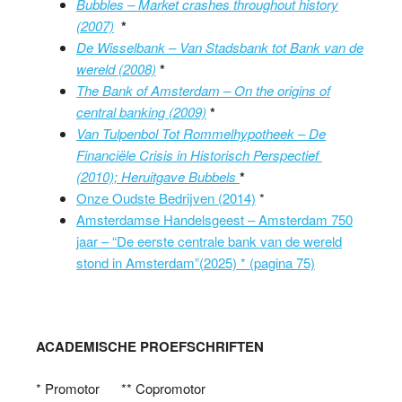
Bubbles – Market crashes throughout history
(2007)
*
De Wisselbank – Van Stadsbank tot Bank van de
wereld (2008)
*
T
he Bank of Amsterdam – On the origins of
central banking (2009)
*
Van Tulpenbol Tot Rommelhypotheek – De
Financiële Crisis in Historisch Perspectief
(2010); Heruitgave Bubbels
*
Onze Oudste Bedrijven (2014)
*
Amsterdamse Handelsgeest – Amsterdam 750
jaar – “De eerste centrale bank van de wereld
stond in Amsterdam”(2025) * (pagina 75)
ACADEMISCHE PROEFSCHRIFTEN
* Promotor ** Copromotor