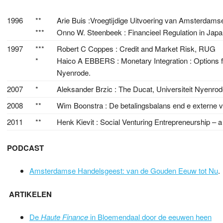
1996
**
Arie Buis :Vroegtijdige Uitvoering van Amsterdams
***
Onno W. Steenbeek : Financieel Regulation in Jap
1997
***
Robert C Coppes : Credit and Market Risk, RUG
*
Haico A EBBERS : Monetary Integration : Options fo
Nyenrode.
2007
*
Aleksander Brzic : The Ducat, Universiteit Nyenro
2008
**
Wim Boonstra : De betalingsbalans end e externe 
2011
**
Henk Kievit : Social Venturing Entrepreneurship – a
PODCAST
Amsterdamse Handelsgeest: van de Gouden Eeuw tot Nu
.
ARTIKELEN
De
Haute Finance
in Bloemendaal door de eeuwen heen