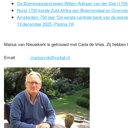
De Boerenopstand tegen Willem Adiraan van der Stel (1705-
Rond 1700 kende Zuid-Afrika een Bloemendaal en Overvee
Amsterdam 750 jaar “De eerste centrale bank van de werel
13 december 2025 (Pagina 19)
Marius van Nieuwkerk is getrouwd met Carla de Vries. Zij hebben 
Email:
mariusvnk@xs4all.nl