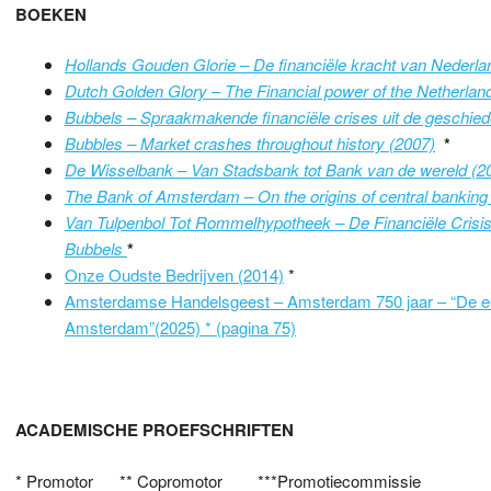
BOEKEN
Hollands Gouden Glorie – De financiële kracht van Neder
Dutch Golden Glory – The Financial power of the Netherlan
Bubbels – Spraakmakende financiële crises uit de geschied
Bubbles – Market crashes throughout history (2007)
*
De Wisselbank – Van Stadsbank tot Bank van de wereld (2
T
he Bank of Amsterdam – On the origins of central banking
Van Tulpenbol Tot Rommelhypotheek – De Financiële Crisis 
Bubbels
*
Onze Oudste Bedrijven (2014)
*
Amsterdamse Handelsgeest – Amsterdam 750 jaar – “De eer
Amsterdam”(2025) * (pagina 75)
ACADEMISCHE PROEFSCHRIFTEN
* Promotor ** Copromotor ***Promotiecommissie