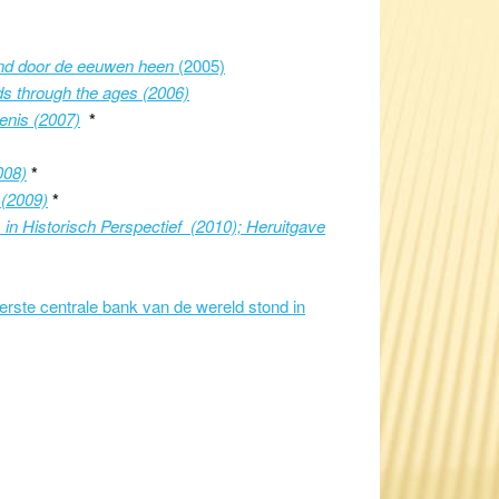
land door de eeuwen heen
(2005)
ds through the ages (2006)
enis (2007)
*
008)
*
 (2009)
*
in Historisch Perspectief (2010); Heruitgave
ste centrale bank van de wereld stond in